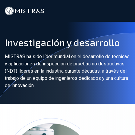
Soluciones de datos
Investigación y desarrollo
Servicios de campo
MISTRAS ha sido líder mundial en el desarrollo de técnicas
Servicios en el laboratorio
y aplicaciones de inspección de pruebas no destructivas
(NDT) líderes en la industria durante décadas, a través del
Productos
trabajo de un equipo de ingenieros dedicados y una cultura
de innovación.
Industrias
Recursos
Contacto