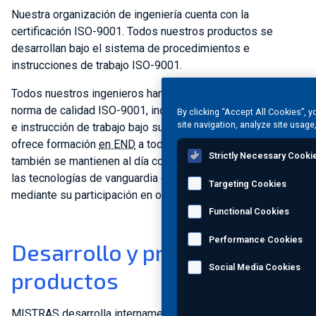
Nuestra organización de ingeniería cuenta con la
certificación ISO-9001. Todos nuestros productos se
desarrollan bajo el sistema de procedimientos e
instrucciones de trabajo ISO-9001.
Todos nuestros ingenieros han recibido formación en la
norma de calidad ISO-9001, incluyendo cada procedimiento
By clicking “Accept All Cookies”, 
site navigation, analyze site usage
e instrucción de trabajo bajo su responsabilidad. MISTRAS
ofrece formación
en END
a todos sus ingenieros, quienes
Strictly Necessary Cooki
también se mantienen al día con el hardware, el software y
las tecnologías de vanguardia que se utilizan en la industria
Targeting Cookies
mediante su participación en organizaciones del sector.
Functional Cookies
Performance Cookies
Desarrollo y pruebas de
Social Media Cookies
productos
MISTRAS desarrolla internamente todo el software, los