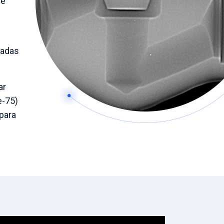
de
zadas
ar
e-75)
para