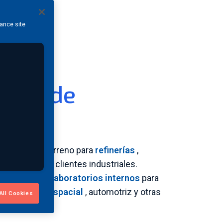
hance site
ción de
(RT)
RT)
sobre el terreno para
refinerías
,
 muchos otros clientes industriales.
 en nuestros
laboratorios internos
para
dustrias
aeroespacial
, automotriz y otras
All Cookies