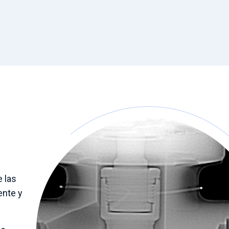
 las
ente y