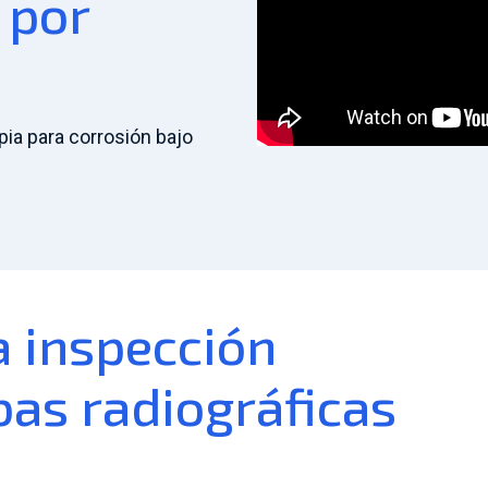
 por
ia para corrosión bajo
a inspección
as radiográficas