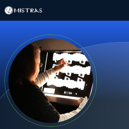
Data-oplossingen
Buitendienst
Laboratoriumdiensten
Producten
Industrieën
Bronnen
Contact