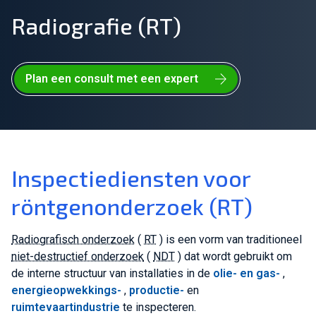
Radiografie (RT)
Sluit je aan bij ons team!
Over ons
Plan een consult met een expert
NL
Wereldwijd
Inspectiediensten voor
röntgenonderzoek (RT)
Radiografisch onderzoek
(
RT
) is een vorm van traditioneel
niet-destructief onderzoek
(
NDT
) dat wordt gebruikt om
de interne structuur van installaties in de
olie- en gas-
,
energieopwekkings-
,
productie-
en
ruimtevaartindustrie
te inspecteren.