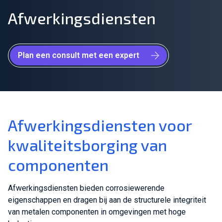
Afwerkingsdiensten
Sluit je aan bij ons team!
Over ons
Plan een consult met een expert
NL
Wereldwijd
Afwerkingsdiensten voor
kwaliteitsborging van
componenten
Afwerkingsdiensten bieden corrosiewerende
eigenschappen en dragen bij aan de structurele integriteit
van metalen componenten in omgevingen met hoge