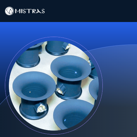
Data-oplossingen
Buitendienst
Laboratoriumdiensten
Producten
Industrieën
Bronnen
Contact