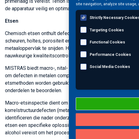
primerlaag is vereist. Teflon is slijtvast en zorgt ervoor dat
site navigation, analyze site usage, 
de apparatuur veilig en optimaal blijft functioneren.
Strictly Necessary Cookie
Etsen
Targeting Cookies
Chemisch etsen onthult defecten in componenten zoals
scheuren, holtes, porositeit en gaten door in het
Functional Cookies
metaaloppervlak te snijden. Het is een snelle en
Performance Cookies
nauwkeurige kwaliteitscontrole.
Social Media Cookies
MISTRAS biedt macro-, nital- en pre-penetrant-etsen aan
om defecten in metalen componenten te onthullen. Deze
etsmethoden worden gebruikt om de conditie van metalen
onderdelen te beoordelen.
Macro-etsinspectie dient om potentiële
korrelstructuurdefecten (metallurgische defecten) te
identificeren die nader onderzoek vereisen, terwijl nital-
etsen een specifieke oplossing van salpeterzuur en
alcohol vereist om het proces uit te voeren.