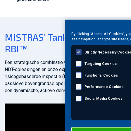
MISTRAS' TankPAC met
By clicking “Accept All Cookies”, yo
site navigation, analyze site usage, 
RBI™
Strictly Necessary Cookie
Een strategische combinatie van MISTRAS' geavanceerde
Targeting Cookies
NDT-oplossingen en onze expertise op het gebied van
Functional Cookies
risicogebaseerde inspectie (RBI) kan uw statische,
passieve bovengrondse opslagtank (AST) transformeren in
Performance Cookies
een dynamische, actieve denktank.
Social Media Cookies