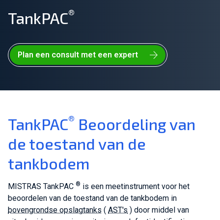
®
TankPAC
Sluit je aan bij ons team!
Over ons
Plan een consult met een expert
NL
Wereldwijd
®
TankPAC
Beoordeling van
de toestand van de
tankbodem
®
MISTRAS TankPAC
is een meetinstrument voor het
beoordelen van de toestand van de tankbodem in
bovengrondse opslagtanks
(
AST's
) door middel van