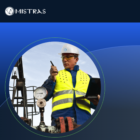
Data-oplossingen
Buitendienst
Laboratoriumdiensten
Producten
Industrieën
Bronnen
Contact