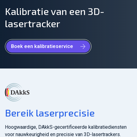
Kalibratie van een 3D-
Sluit je aan bij ons team!
lasertracker
Over ons
NL
Boek een kalibratieservice
Wereldwijd
Bereik laserprecisie
Hoogwaardige, DAkkS-gecertificeerde kalibratiediensten
voor nauwkeurigheid en precisie van 3D-lasertrackers.