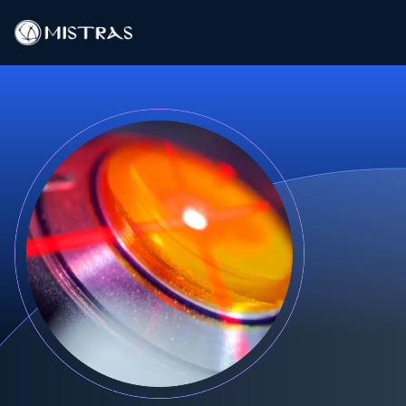
Data-oplossingen
Buitendienst
Laboratoriumdiensten
Producten
Industrieën
Bronnen
Contact