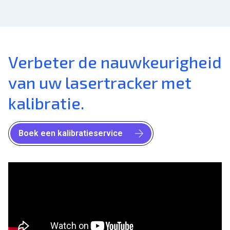
Verbeter de nauwkeurigheid
van uw lasertracker met
kalibratie.
Boek een kalibratieservice