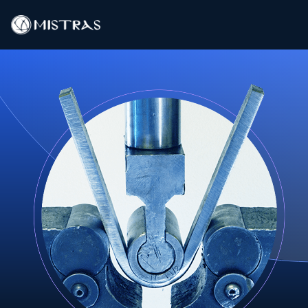
Data-oplossingen
Buitendienst
Laboratoriumdiensten
Producten
Industrieën
Bronnen
Contact