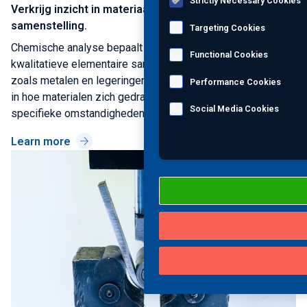
Strictly Necessary Cookies
Verkrijg inzicht in materiaaleigenschappen en
samenstelling.
Targeting Cookies
Chemische analyse bepaalt de kwantitatieve en
Functional Cookies
kwalitatieve elementaire samenstelling van materialen,
zoals metalen en legeringen. Deze analyses bieden inzicht
Performance Cookies
in hoe materialen zich gedragen en reageren onder
Social Media Cookies
specifieke omstandigheden en in intense omgevingen.
Learn more