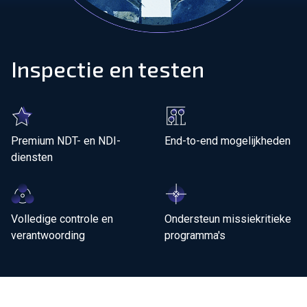
Sluit je aan bij ons team!
Inspectie en testen
Over ons
NL
Wereldwijd
Premium NDT- en NDI-
End-to-end mogelijkheden
diensten
Volledige controle en
Ondersteun missiekritieke
verantwoording
programma's