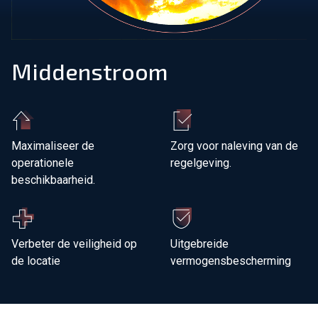
Sluit je aan bij ons team!
Middenstroom
Over ons
NL
Wereldwijd
Maximaliseer de
Zorg voor naleving van de
operationele
regelgeving.
beschikbaarheid.
Verbeter de veiligheid op
Uitgebreide
de locatie
vermogensbescherming