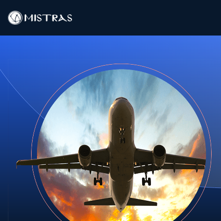
Data-oplossingen
Buitendienst
Laboratoriumdiensten
Producten
Industrieën
Bronnen
Contact