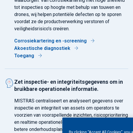
waarborgen. Van corrosiekartering met hoge snelheid
tot inspecties op hoogte met behulp van touwen en
drones, wij helpen potentiële defecten op te sporen
voordat ze de productverwerking verstoren of
veiligheidsrisico's creëren.
Corrosiekartering en -screening
Akoestische diagnostiek
Toegang
Zet inspectie- en integriteitsgegevens om in
bruikbare operationele informatie.
MISTRAS centraliseert en analyseert gegevens over
inspectie en integriteit van assets om operators te
voorzien van voorspellende inzichten, risicoprioritering
en realtime operationele dashboards. Dit maakt een
betere onderhoudsplanning, een weloverwogen
By clicking “Accept All Cookies”, you 