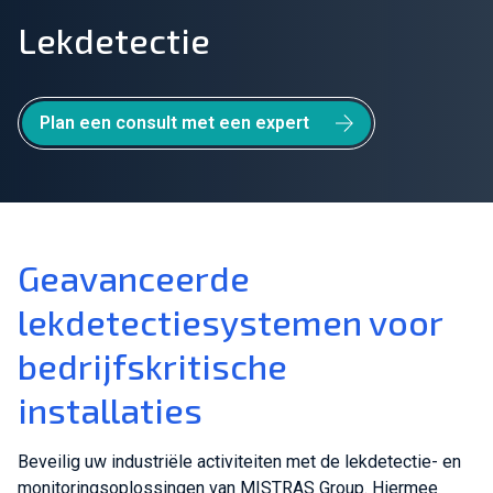
Lekdetectie
Sluit je aan bij ons team!
Over ons
Plan een consult met een expert
NL
Wereldwijd
Geavanceerde
lekdetectiesystemen voor
bedrijfskritische
installaties
Beveilig uw industriële activiteiten met de lekdetectie- en
monitoringsoplossingen van MISTRAS Group. Hiermee