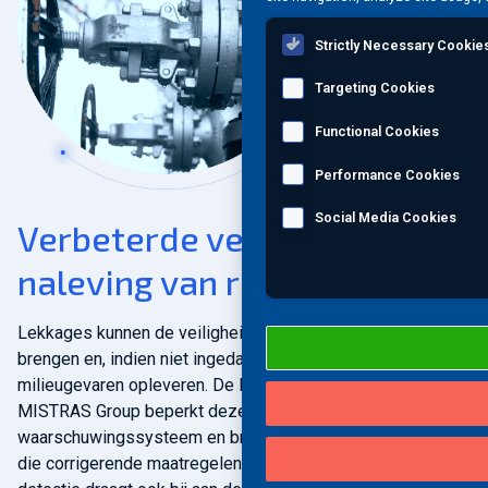
Strictly Necessary Cookie
Targeting Cookies
Functional Cookies
Performance Cookies
Social Media Cookies
Verbeterde veiligheid en
naleving van regelgeving
Lekkages kunnen de veiligheid van werknemers in gevaar
brengen en, indien niet ingedamd, aanzienlijke
milieugevaren opleveren. De lekdetectiemethode van
MISTRAS Group beperkt deze risico's door een vroegtijdig
waarschuwingssysteem en bruikbare gegevens te leveren
die corrigerende maatregelen mogelijk maken. Realtime