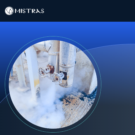
Data-oplossingen
Buitendienst
Laboratoriumdiensten
Producten
Industrieën
Bronnen
Contact