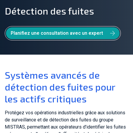
Détection des fuites
Rejoindre notre équipe
À propos de nous
Planifiez une consultation avec un expert
fr-CA
Mondial
Systèmes avancés de
détection des fuites pour
les actifs critiques
Protégez vos opérations industrielles grâce aux solutions
de surveillance et de détection des fuites du groupe
MISTRAS, permettant aux opérateurs d'identifier les fuites