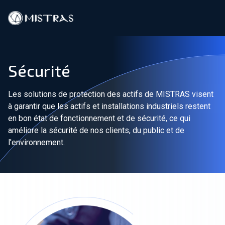
Solutions de données
Sécurité
Services sur le terrain
Les solutions de protection des actifs de MISTRAS visent
Services en laboratoire
à garantir que les actifs et installations industriels restent
en bon état de fonctionnement et de sécurité, ce qui
Produits
améliore la sécurité de nos clients, du public et de
l'environnement.
Industries
Ressources
Contact