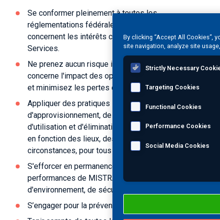
Se conformer pleinement à toutes les
réglementations fédérales, étatiques et locales qui
concernent les intérêts commerciaux de MISTRAS
By clicking “Accept All Cookies”, 
site navigation, analyze site usage
Services.
Ne prenez aucun risque inacceptable en ce qui
Strictly Necessary Cooki
concerne l'impact des opérations sur l'environnement
et minimisez les pertes d'actifs.
Targeting Cookies
Appliquer des pratiques sécuritaires en matière
Functional Cookies
d'approvisionnement, de commercialisation,
d'utilisation et d'élimination des produits et services,
Performance Cookies
en fonction des lieux, des conditions et des
Social Media Cookies
circonstances, pour tous les travaux.
S'efforcer en permanence d'améliorer les
performances de MISTRAS en matière
d'environnement, de sécurité, de santé et de sûreté.
S’engager pour la prévention de la pollution.