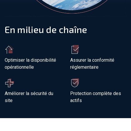
Rejoindre notre équipe
En milieu de chaîne
À propos de nous
fr-CA
Mondial
Optimiser la disponibilité
Assurer la conformité
opérationnelle
réglementaire
Améliorer la sécurité du
Protection complète des
site
actifs