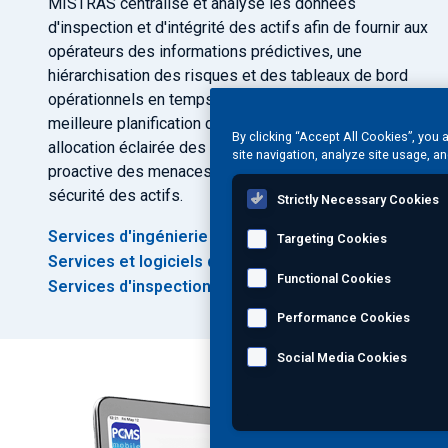
MISTRAS centralise et analyse les données
d'inspection et d'intégrité des actifs afin de fournir aux
opérateurs des informations prédictives, une
hiérarchisation des risques et des tableaux de bord
opérationnels en temps réel. Ceci permet une
meilleure planification de la maintenance, une
By clicking “Accept All Cookies”, you 
allocation éclairée des ressources et une gestion
site navigation, analyze site usage, an
proactive des menaces pesant sur la fiabilité et la
sécurité des actifs.
Strictly Necessary Cookies
Services d'ingénierie
Targeting Cookies
Services et logiciels d'intégrité des pipelines
Functional Cookies
Services d'inspection de pipelines
Performance Cookies
Social Media Cookies