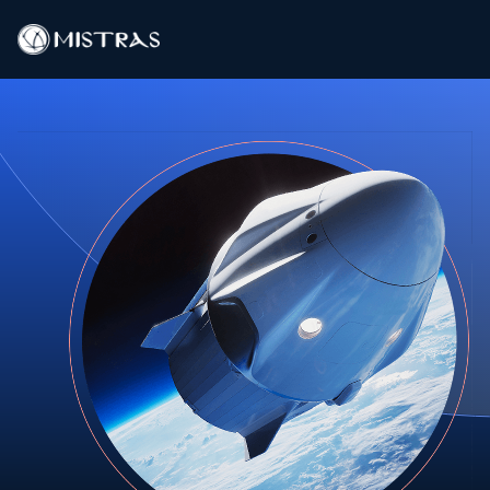
Solutions de données
Services sur le terrain
Services en laboratoire
Produits
Industries
Ressources
Contact