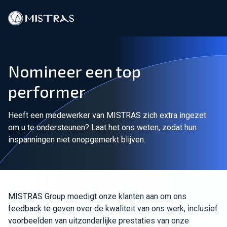
Data-oplossingen
Nomineer een top
Buitendienst
performer
Laboratoriumdiensten
Heeft een medewerker van MISTRAS zich extra ingezet
Producten
om u te ondersteunen? Laat het ons weten, zodat hun
inspanningen niet onopgemerkt blijven.
Industrieën
Bronnen
MISTRAS Group moedigt onze klanten aan om ons
feedback te geven over de kwaliteit van ons werk, inclusief
Contact
voorbeelden van uitzonderlijke prestaties van onze