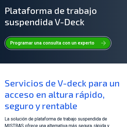
Plataforma de trabajo
Únete a nuestro equipo
suspendida V-Deck
Sobre nosotros
ES
Programar una consulta con un experto
Global
Servicios de V-deck para un
acceso en altura rápido,
seguro y rentable
La solución de plataforma de trabajo suspendida de
MISTRAS ofrece una alternativa más segura, rápida y