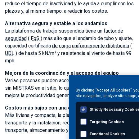
reduce el tiempo de inactividad y le ayuda a cumplir con los
plazos y, al mismo tiempo, a reducir los costos.
Alternativa segura y estable a los andamios
La plataforma de trabajo suspendida tiene un
factor de
seguridad
(
FoS
) más alto que el andamio de tubo y ajuste,
capacidad certificada
de carga uniformemente distribuida
(
UDL
) de hasta 5 kN/m² y resistencia al viento de hasta 99
mph.
Mejora de la coordinación y el acceso del equipo
Varias personas pueden acceder a la plataforma, incluso
sin MISTRAS en el sitio, lo que aumenta la eficiencia y
By clicking “Accept All Cookies”, yo
mejora la productividad general.
site navigation, analyze site usage, 
Costos más bajos con una configuración eficiente
Strictly Necessary Cookie
Más liviana y compacta, la plataforma simplifica el
Targeting Cookies
transporte y la instalación, reduciendo los costos de
transporte, almacenamiento y mano de obra.
Functional Cookies