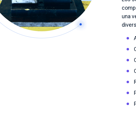
compo
una v
divers