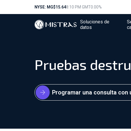
NYSE: MG
$15.64
8:10 PM GMT
0.00%
Soluciones de
S
datos
c
Pruebas destru
Programar una consulta con 