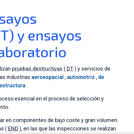
nsayos
DT) y ensayos
aboratorio
lizan
pruebas destructivas
(
DT
) y servicios de
as industrias
aeroespacial
,
automotriz
,
de
aestructura
.
oceso esencial en el proceso de selección y
nto.
zar en componentes de bajo coste y gran volumen.
as (
END
), en las que las inspecciones se realizan