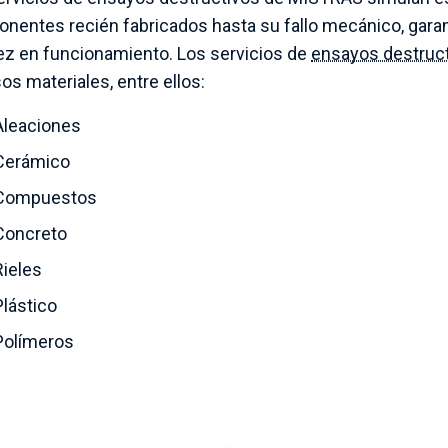
nentes recién fabricados hasta su fallo mecánico, gara
ez en funcionamiento. Los servicios de
ensayos destruc
os materiales, entre ellos:
Aleaciones
Cerámico
Compuestos
Concreto
Rieles
Plástico
Polímeros