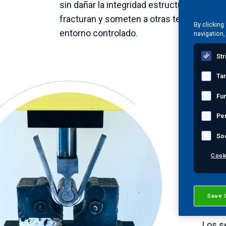
sin dañar la integridad estructural del act
fracturan y someten a otras tensiones e
By clicking
entorno controlado.
navigation,
Str
Ta
Esto s
Fun
que p
Pe
prueb
So
un co
prese
Cook
La DT
tanqu
Save 
extre
Los s