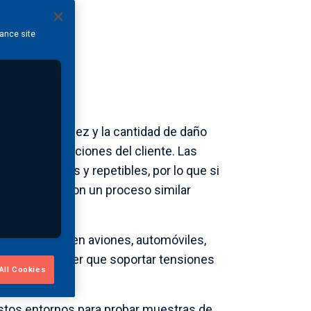
hance site
a, dureza, rigidez y la cantidad de daño
as especificaciones del cliente. Las
consistentes y repetibles, por lo que si
 fabricados con un proceso similar
s utilizados en aviones, automóviles,
s suelen tener que soportar tensiones
All Cookies
stos entornos para probar muestras de