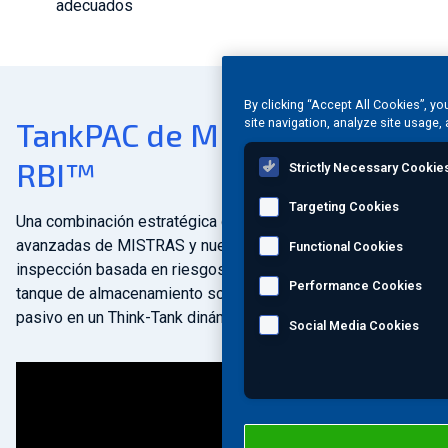
adecuados
By clicking “Accept All Cookies”, yo
site navigation, analyze site usage, 
TankPAC de MISTRAS con
RBI™
Strictly Necessary Cookie
Targeting Cookies
Una combinación estratégica de las soluciones NDT
avanzadas de MISTRAS y nuestra experiencia en
Functional Cookies
inspección basada en riesgos (RBI) puede convertir su
Performance Cookies
tanque de almacenamiento sobre el suelo (AST) estático y
pasivo en un Think-Tank dinámico y activo.
Social Media Cookies