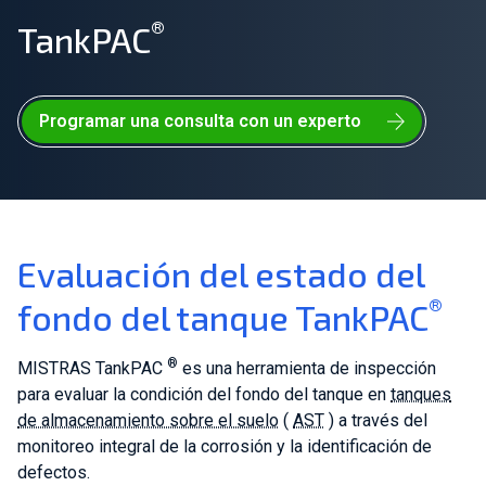
®
TankPAC
Únete a nuestro equipo
Sobre nosotros
Programar una consulta con un experto
ES
Global
Evaluación del estado del
®
fondo del tanque TankPAC
®
MISTRAS TankPAC
es una herramienta de inspección
para evaluar la condición del fondo del tanque en
tanques
de almacenamiento sobre el suelo
(
AST
) a través del
monitoreo integral de la corrosión y la identificación de
defectos.