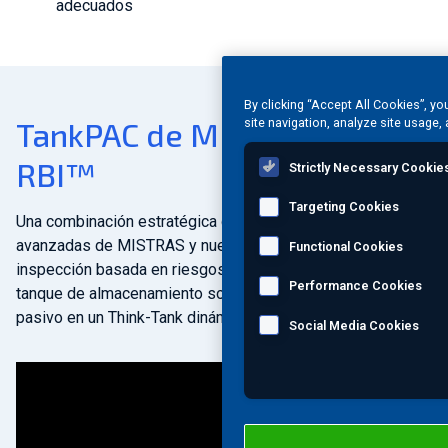
adecuados
By clicking “Accept All Cookies”, yo
site navigation, analyze site usage, 
TankPAC de MISTRAS con
RBI™
Strictly Necessary Cookie
Targeting Cookies
Una combinación estratégica de las soluciones NDT
avanzadas de MISTRAS y nuestra experiencia en
Functional Cookies
inspección basada en riesgos (RBI) puede convertir su
Performance Cookies
tanque de almacenamiento sobre el suelo (AST) estático y
pasivo en un Think-Tank dinámico y activo.
Social Media Cookies