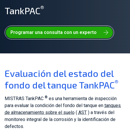
®
TankPAC
Únete a nuestro equipo
Sobre nosotros
Programar una consulta con un experto
ES
Global
Evaluación del estado del
®
fondo del tanque TankPAC
®
MISTRAS TankPAC
es una herramienta de inspección
para evaluar la condición del fondo del tanque en
tanques
de almacenamiento sobre el suelo
(
AST
) a través del
monitoreo integral de la corrosión y la identificación de
defectos.