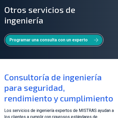
Otros servicios de
Únete a nuestro equipo
ingeniería
Sobre nosotros
ES
Programar una consulta con un experto
Global
Consultoría de ingeniería
para seguridad,
rendimiento y cumplimiento
Los servicios de ingeniería expertos de MISTRAS ayudan a
los clientes a cumplir con rigurosos estándares de