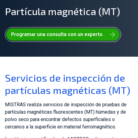
Partícula magnética (MT)
Únete a nuestro equipo
Sobre nosotros
Programar una consulta con un experto
ES
Global
Servicios de inspección de
partículas magnéticas (MT)
MISTRAS realiza servicios de inspección de pruebas de
partículas magnéticas fluorescentes (MT) húmedas y de
polvo seco para encontrar defectos superficiales o
cercanos a la superficie en material ferromagnético.