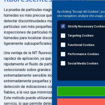
La prueba de partículas magnéticas fluorescentes
By clicking “Accept All Cookies”, yo
húmedas es más precisa que la prueba de polvo seco para
site navigation, analyze site usage, 
detectar discontinuidades muy pequeñas, debido a que las
partículas son más pequeñas. MISTRAS utiliza
Strictly Necessary Cookie
inspecciones de partículas magnéticas fluorescentes
Targeting Cookies
húmedas para localizar discontinuidades superficiales y
ligeramente subsuperficiales.
Functional Cookies
Una ventaja de la MT fluorescente húmeda es su facilidad y
Performance Cookies
rapidez de aplicación, ya que los técnicos pueden rociar
Social Media Cookies
rápidamente el fluido de partículas magnéticas
seleccionado sobre grandes superficies. Es
extremadamente sensible incluso a indicaciones
extremadamente pequeñas y finas, lo que aumenta la
detección de indicaciones con resultados consistentes y
fiables, a la vez que minimiza el tiempo de inspección.
Este método puede utilizarse para inspecciones en
servicio, lo que permite detectar daños en los activos sin