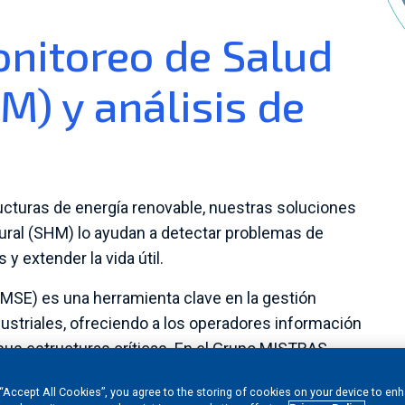
nitoreo de Salud
M) y análisis de
cturas de energía renovable, nuestras soluciones
ural (SHM) lo ayudan a detectar problemas de
y extender la vida útil.
 (MSE) es una herramienta clave en la gestión
ustriales, ofreciendo a los operadores información
 sus estructuras críticas. En el Grupo MISTRAS,
es, sistemas de adquisición de datos multicanal,
 “Accept All Cookies”, you agree to the storing of cookies on your device to en
ias de mantenimiento predictivo para garantizar la