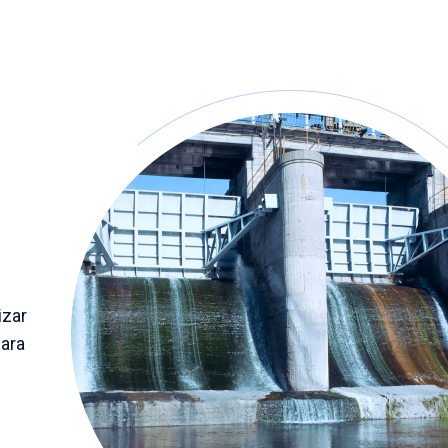
izar
para