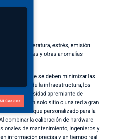
ibración, temperatura, estrés, emisión
fectos, grietas y otras anomalías
 importantes.
caciones donde se deben minimizar las
ejecimiento de la infraestructura, los
eado una necesidad apremiante de
All Cookies
supervisa un solo sitio o una red a gran
recen un enfoque personalizado para la
 Al combinar la calibración de hardware
sionales de mantenimiento, ingenieros y
en información precisa y en tiempo real.