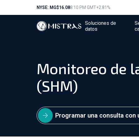
NYSE: MG
$16.08
8:10 PM GMT
+2.81%
Soluciones de
S
datos
c
Monitoreo de la
(SHM)
Programar una consulta con 