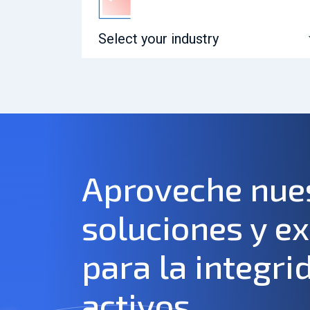
Select your industry
Aproveche nue
soluciones y e
para la integri
activos