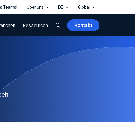
es Teams!
Über uns
DE
Global
Kontakt
ranchen
Ressourcen
beit