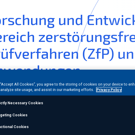
orschung und Entwic
reich zerstörungsfre
üfverfahren (ZfP) u
nwendungen
 “Accept All Cookies”, you agree to the storing of cookies on your device to en
rieben von dem Bedürfnis, innovative Lösungen für die 
 analyze site usage, and assist in our marketing efforts.
Privacy Policy
die Forschungs-, Vertrags- und Anwendungsgruppe
(
RC
ictly Necessary Cookies
ten unsere
Forschungs- und Entwicklungsteams
(
F&E
) e
henorganisationen, Universitäten und Regierungen zus
rgeting Cookies
gsportfolio kontinuierlich zu erweitern.
ctional Cookies
ufe der Jahre haben wir unsere Kerntechnologien kontin