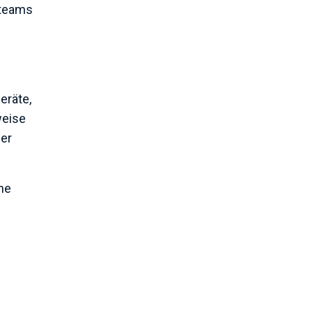
rteams
eräte,
weise
der
ne