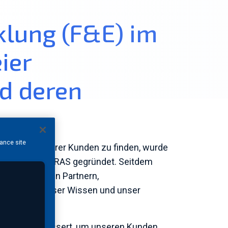
klung (F&E) im
ier
nd deren
hance site
Probleme unserer Kunden zu finden, wurde
&A
) von MISTRAS gegründet. Seitdem
ng mit unseren Partnern,
ammen, um unser Wissen und unser
uierlich verbessert, um unseren Kunden