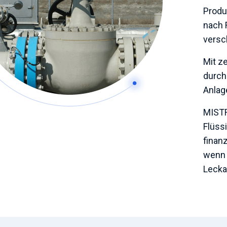
Produ
nach 
versc
Mit z
durch
Anlag
MISTR
Flüss
finan
wenn 
Lecka