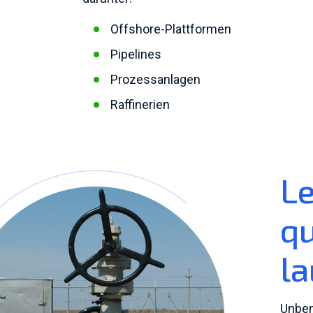
Offshore-Plattformen
Pipelines
Prozessanlagen
Raffinerien
L
qu
la
Unbem