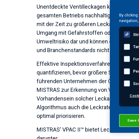
Unentdeckte Ventilleckagen können die An
gesamten Betriebs nachhaltig beeinträch
By clicking
navigation,
mit der Zeit zu größeren Leckagen ausw
Umgang mit Gefahrstoffen oder flüchtigen
Str
Umweltrisiko dar und können dazu führen
Ta
und Branchenstandards nicht mehr einhal
Fun
Effektive Inspektionsverfahren ermöglich
Pe
quantifizieren, bevor größere Schäden e
führenden Unternehmen der Öl- und Gasin
So
MISTRAS zur Erkennung von Ventildurchbru
Cook
Vorhandensein solcher Leckagen, sondern q
Algorithmus auch die Leckraten. So könn
optimal priorisieren.
Save 
MISTRAS' VPAC II™ bietet Leckageerkennung
darunter: