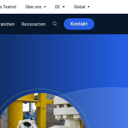
es Teams!
Über uns
DE
Global
Kontakt
ranchen
Ressourcen