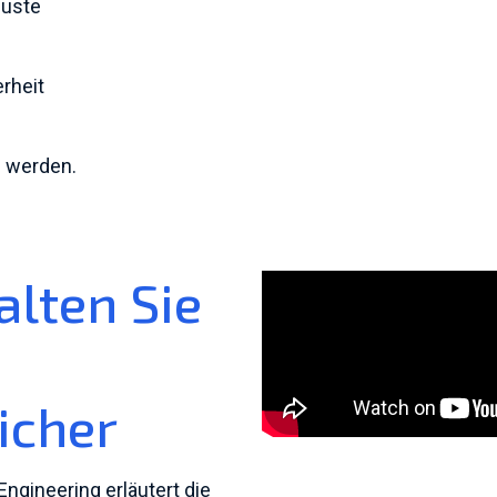
luste
rheit
u werden.
alten Sie
icher
ngineering erläutert die