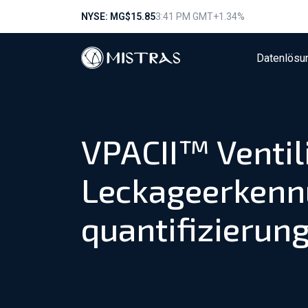
NYSE: MG
$15.85
3:41 PM GMT
+1.34%
Datenlösu
VPACII™ Ventil
Leckageerkenn
quantifizierun