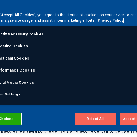
 des réservoirs, TankPAC garantit que les défauts
 “Accept All Cookies”, you agree to the storing of cookies on your device to en
 analyze site usage, and assist in our marketing efforts.
Privacy Policy
alement aux propriétaires et exploitants de
 les normes réglementaires, notamment API 653 et
ictly Necessary Cookies
rgeting Cookies
ctional Cookies
rformance Cookies
rvices d'inspection 
cial Media Cookies
éservoirs TankPAC®
ie Settings
AS peut tester minutieusement vos réservoirs de stocka
Choices
Reject All
Accept 
ites grâce à une inspection à faible coût conçue pour mini
oues et les débris présents dans les réservoirs peuvent 