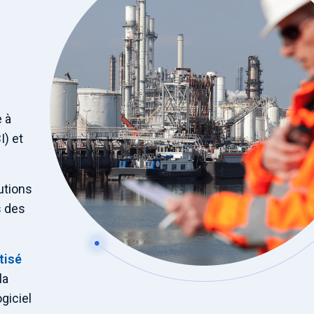
e à
I) et
utions
s des
tisé
la
giciel