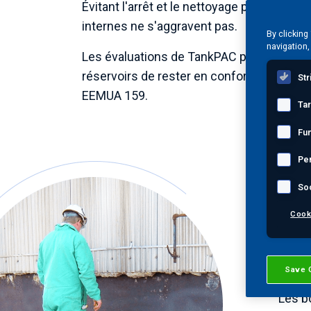
Évitant l'arrêt et le nettoyage préalables
internes ne s'aggravent pas.
By clicking
navigation,
Les évaluations de TankPAC permettent ég
réservoirs de rester en conformité avec
Str
EEMUA 159.
Ta
Fun
Pe
Se
So
r
Cook
MISTR
Save 
les fu
Les b