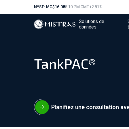
NYSE: MG
$16.08
8:10 PM GMT
+2.81%
Solutions de
données
TankPAC®
Planifiez une consultation av