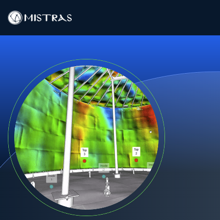
Soluções de dados
Serviços de Campo
Serviços em laboratório
Produtos
Indústrias
Recursos
Contato