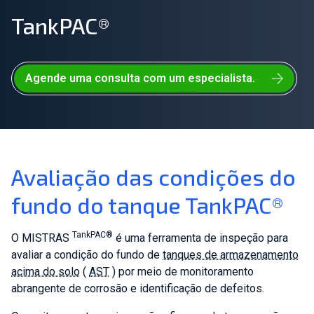
TankPAC®
Junte-se à nossa equipe
Sobre nós
Agende uma consulta com um especialista.
PT
Global
Avaliação das condições do
fundo do tanque TankPAC®
TankPAC®
O MISTRAS
é uma ferramenta de inspeção para
avaliar a condição do fundo de
tanques de armazenamento
acima do solo
(
AST
) por meio de monitoramento
abrangente de corrosão e identificação de defeitos.