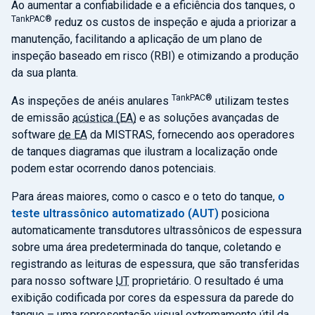
Ao aumentar a confiabilidade e a eficiência dos tanques, o
TankPAC®
reduz os custos de inspeção e ajuda a priorizar a
manutenção, facilitando a aplicação de um plano de
inspeção baseado em risco (RBI) e otimizando a produção
da sua planta.
TankPAC®
As inspeções de anéis anulares
utilizam testes
de emissão
acústica (EA)
e as soluções avançadas de
software
de EA
da MISTRAS, fornecendo aos operadores
de tanques diagramas que ilustram a localização onde
podem estar ocorrendo danos potenciais.
Para áreas maiores, como o casco e o teto do tanque,
o
teste ultrassônico automatizado (AUT)
posiciona
automaticamente transdutores ultrassônicos de espessura
sobre uma área predeterminada do tanque, coletando e
registrando as leituras de espessura, que são transferidas
para nosso software
UT
proprietário. O resultado é uma
exibição codificada por cores da espessura da parede do
tanque – uma representação visual extremamente útil da