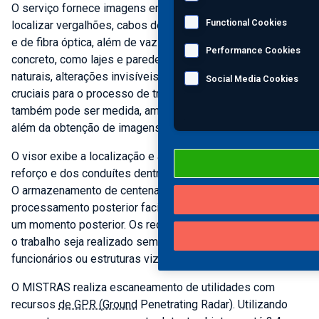
O serviço fornece imagens em tempo real, que permitem
Functional Cookies
localizar vergalhões, cabos de protensão, cabos elétricos
e de fibra óptica, além de vazios em estruturas de
Performance Cookies
concreto, como lajes e paredes. Em concreto e em meios
naturais, alterações invisíveis à superfície podem ser
Social Media Cookies
cruciais para o processo de trabalho. A espessura da laje
também pode ser medida, ampliando a eficácia do serviço
além da obtenção de imagens iniciais.
O visor exibe a localização e a profundidade das barras de
reforço e dos conduítes dentro da estrutura inspecionada.
O armazenamento de centenas de varreduras para
processamento posterior facilita o acesso aos dados em
um momento posterior. Os recursos do radar garantem que
o trabalho seja realizado sem riscos para o público,
funcionários ou estruturas vizinhas.
O MISTRAS realiza escaneamento de utilidades com
recursos
de GPR (Ground
Penetrating Radar). Utilizando