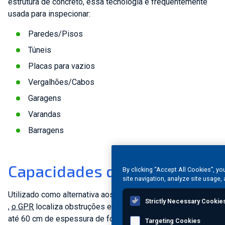
estrutura de concreto, essa tecnologia é frequentemente
usada para inspecionar:
Paredes/Pisos
Túneis
Placas para vazios
Vergalhões/Cabos
Garagens
Varandas
Barragens
Capacidades do GPR
By clicking “Accept All Cookies”, yo
site navigation, analyze site usage, 
Utilizado como alternativa aos
testes radiográficos (
RT
)
Strictly Necessary Cookie
,
o GPR
localiza obstruções em estruturas de concreto com
até 60 cm de espessura de forma rápida, segura e precisa.
Targeting Cookies