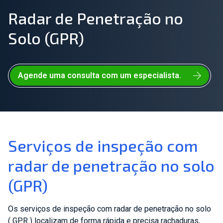
Radar de Penetração no
Junte-se à nossa equipe
Solo (GPR)
Sobre nós
PT
Agende uma consulta com um especialista.
Global
Serviços de inspeção com
radar de penetração no solo
(GPR)
Os serviços de inspeção com radar de penetração no solo
(
GPR
) localizam de forma rápida e precisa rachaduras,