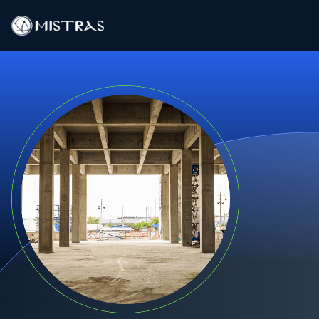
Soluções de dados
Serviços de Campo
Serviços em laboratório
Produtos
Indústrias
Recursos
Contato