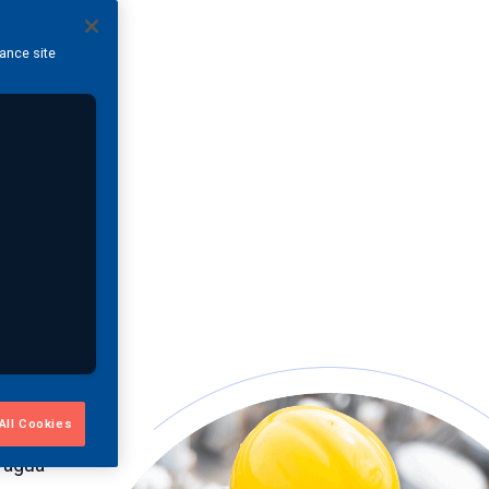
hance site
s
All Cookies
nte
e água