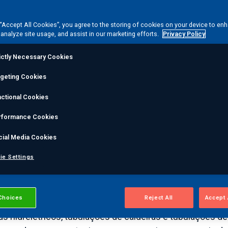
 “Accept All Cookies”, you agree to the storing of cookies on your device to en
 analyze site usage, and assist in our marketing efforts.
Privacy Policy
especialista.
ictly Necessary Cookies
rgeting Cookies
ctional Cookies
eracional de usinas
rformance Cookies
a combustíveis fóssei
cial Media Cookies
ie Settings
planejadas e desligamentos forçados
Choices
Reject All
Accept 
 termelétricas a combustíveis fósseis são frequenteme
 hidrelétricos, tubulações de caldeiras e tubulações d