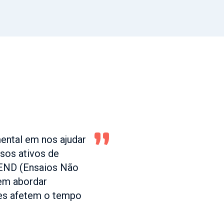
ntal em nos ajudar
sos ativos de
 END (Ensaios Não
em abordar
les afetem o tempo