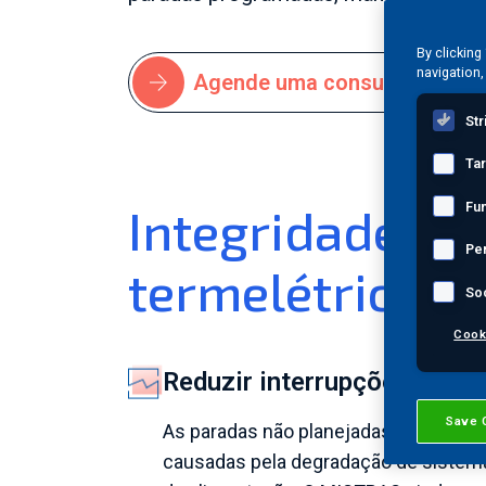
By clicking
navigation,
Agende uma consulta com um 
Str
Ta
Fun
Integridade op
Pe
termelétricas 
So
Cook
Reduzir interrupções não 
Save 
As paradas não planejadas em usinas
causadas pela degradação de sistemas