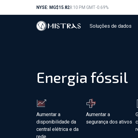
NYSE: MG
$15.82
8:10 PM GMT
-0.69%
Soluções de dados
Energia fóssil
Aumentar a
Aumentar a
G
disponibilidade da
segurança dos ativos
central elétrica e da
r
rede.