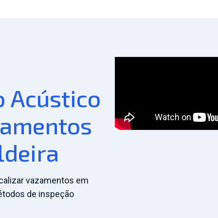
 Acústico
zamentos
ldeira
calizar vazamentos em
étodos de inspeção