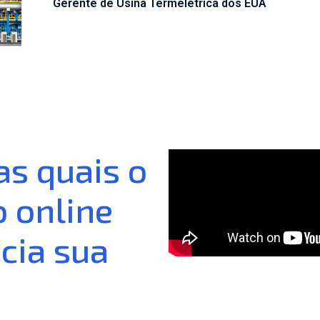
Gerente de Usina Termelétrica dos EUA
as quais o
 online
cia sua