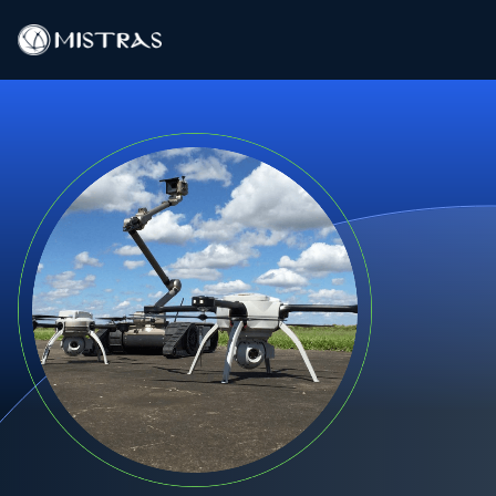
Solutions de données
Services sur le terrain
Services en laboratoire
Produits
Industries
Ressources
Contact