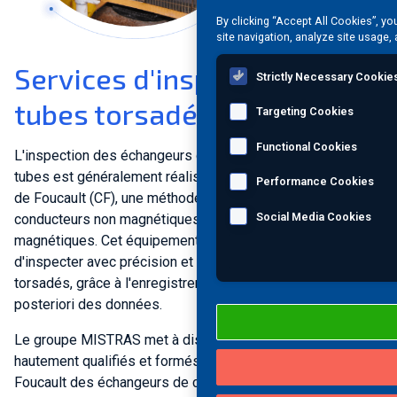
By clicking “Accept All Cookies”, yo
site navigation, analyze site usage, 
Services d'inspection des
Strictly Necessary Cookie
tubes torsadés
Targeting Cookies
Functional Cookies
L'inspection des échangeurs de chaleur à calandre et à
tubes est généralement réalisée par contrôle par courants
Performance Cookies
de Foucault (CF), une méthode applicable aux alliages
Social Media Cookies
conducteurs non magnétiques (non ferreux) et faiblement
magnétiques. Cet équipement permet aux techniciens
d'inspecter avec précision et en temps réel les tubes
torsadés, grâce à l'enregistrement intégral et à l'analyse a
posteriori des données.
Le groupe MISTRAS met à disposition des techniciens
hautement qualifiés et formés au contrôle par courants de
Tube®
Foucault des échangeurs de chaleur Twisted
. Ces