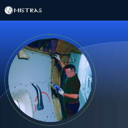
Solutions de données
Services sur le terrain
Services en laboratoire
Produits
Industries
Ressources
Contact