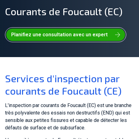
Courants de Foucault (EC)
Rejoignez notre équipe
À propos de nous
Planifiez une consultation avec un expert
FR
Mondial
Services d'inspection par
courants de Foucault (CE)
L'inspection par courants de Foucault (EC) est une branche
très polyvalente des essais non destructifs (END) qui est
sensible aux petites fissures et capable de détecter les
défauts de surface et de subsurface.