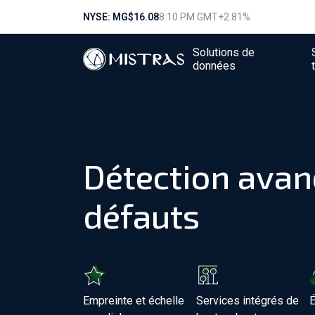
NYSE: MG
$16.08
8:10 PM GMT
+2.81%
Solutions de
données
Détection avan
défauts
Empreinte et échelle
Services intégrés de
É