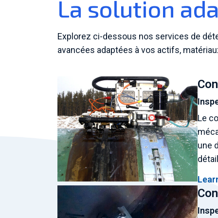
La solution ada
Explorez ci-dessous nos services de dét
avancées adaptées à vos actifs, matériau
Con
Insp
Le co
mécan
une d
détai
Lear
Con
Inspe