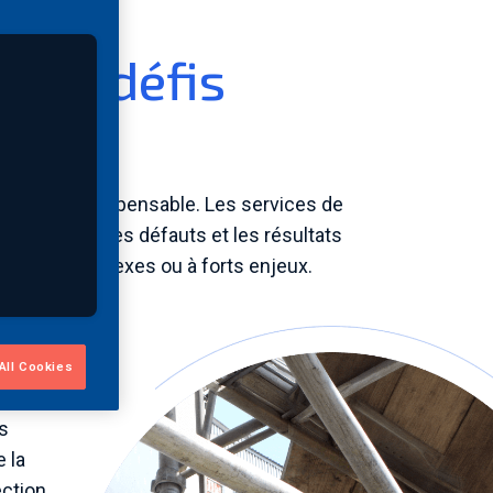
 les défis
e devient indispensable. Les services de
ristiques des défauts et les résultats
spection complexes ou à forts enjeux.
All Cookies
s
 la
ection