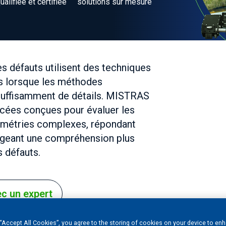
ualifiée et certifiée
solutions sur mesure
s défauts utilisent des techniques
es lorsque les méthodes
 suffisamment de détails. MISTRAS
ncées conçues pour évaluer les
ométries complexes, répondant
xigeant une compréhension plus
s défauts.
ec un expert
 “Accept All Cookies”, you agree to the storing of cookies on your device to en