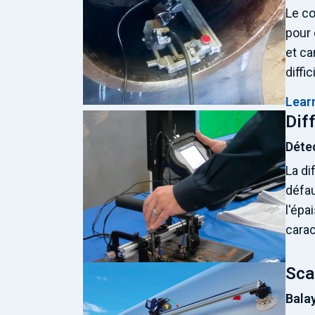
Le co
pour 
et ca
diffic
Lear
Dif
Détec
La di
défau
l'épa
carac
Sca
Bala