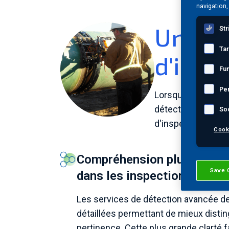
navigation,
Une pl
Str
Ta
d'insp
Fun
Pe
Lorsque les condit
détection avancée
So
d'inspection, faci
Cook
Compréhension plus approfo
Save 
dans les inspections comp
Les services de détection avancée de
détaillées permettant de mieux distin
pertinence. Cette plus grande clarté f