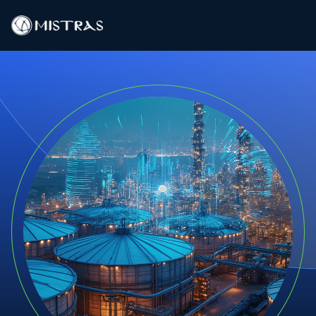
Solutions de données
Services sur le terrain
Services en laboratoire
Produits
Industries
Ressources
Contact