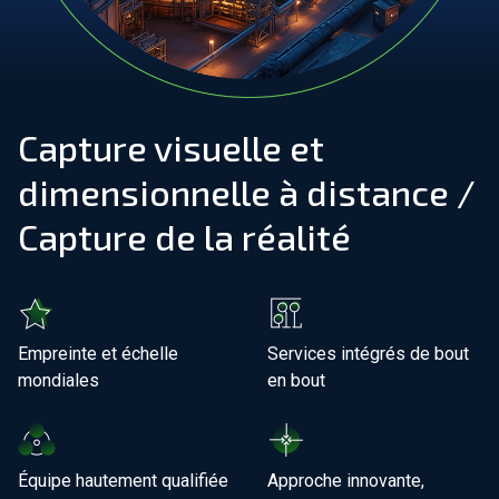
Rejoignez notre équipe
À propos de nous
Capture visuelle et
FR
dimensionnelle à distance /
Mondial
Capture de la réalité
Empreinte et échelle
Services intégrés de bout
mondiales
en bout
Équipe hautement qualifiée
Approche innovante,