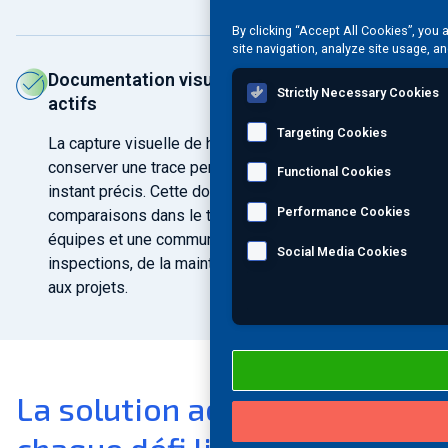
By clicking “Accept All Cookies”, you 
site navigation, analyze site usage, an
Documentation visuelle fiable de l'état des
Strictly Necessary Cookies
actifs
Targeting Cookies
La capture visuelle de haute qualité permet de
conserver une trace permanente de l'état d'un actif à un
Functional Cookies
instant précis. Cette documentation facilite les
Performance Cookies
comparaisons dans le temps, la collaboration entre les
équipes et une communication plus claire lors des
Social Media Cookies
inspections, de la maintenance ou des activités liées
aux projets.
La solution adaptée à