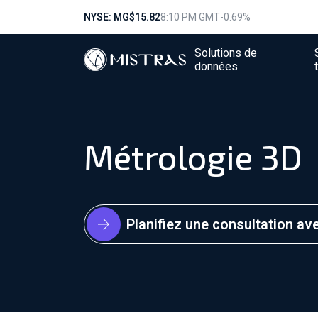
NYSE: MG
$15.82
8:10 PM GMT
-0.69%
Solutions de
données
Métrologie 3D
Planifiez une consultation av