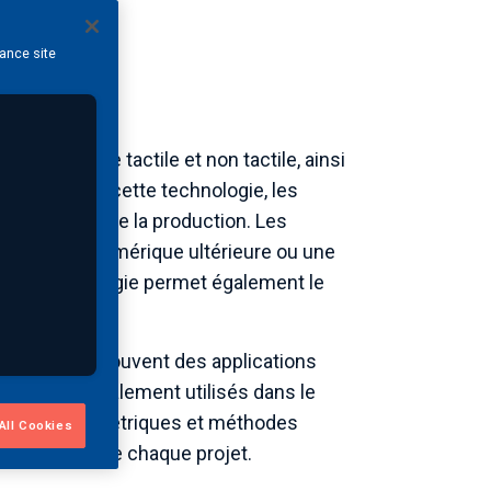
hance site
e
de mesure tactile et non tactile, ainsi
es. Grâce à cette technologie, les
res étapes de la production. Les
timisation numérique ultérieure ou une
 Notre technologie permet également le
tivité. Ils trouvent des applications
 mais sont également utilisés dans le
mesures géométriques et méthodes
All Cookies
s exigences de chaque projet.