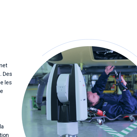
met
s. Des
e les
ne
la
tion