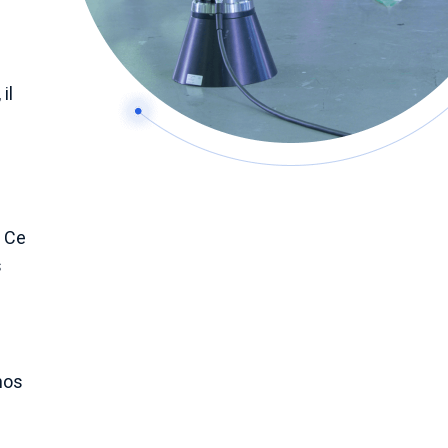
s
il
. Ce
s
nos