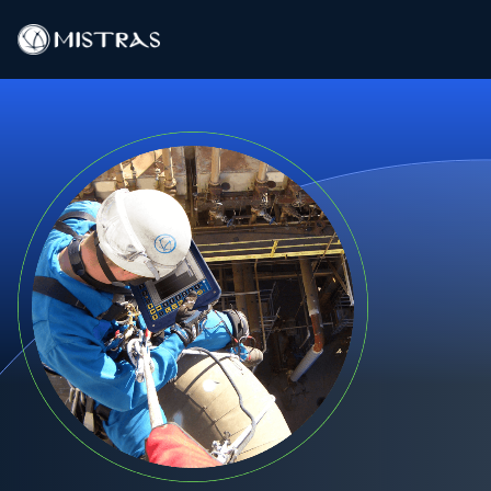
Solutions de données
Services sur le terrain
Services en laboratoire
Produits
Industries
Ressources
Contact