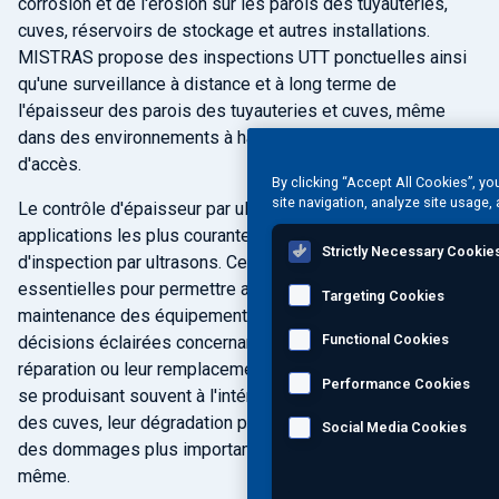
corrosion et de l'érosion sur les parois des tuyauteries,
cuves, réservoirs de stockage et autres installations.
MISTRAS propose des inspections UTT ponctuelles ainsi
qu'une surveillance à distance et à long terme de
l'épaisseur des parois des tuyauteries et cuves, même
dans des environnements à haute température et difficiles
d'accès.
By clicking “Accept All Cookies”, yo
site navigation, analyze site usage, 
Le contrôle d'épaisseur par ultrasons (UTT) est l'une des
applications les plus courantes de la technique
Strictly Necessary Cookie
d'inspection par ultrasons. Ces évaluations sont
essentielles pour permettre au personnel de gestion de la
Targeting Cookies
maintenance des équipements industriels de prendre des
Functional Cookies
décisions éclairées concernant leur fonctionnement, leur
réparation ou leur remplacement. La corrosion et l'érosion
Performance Cookies
se produisant souvent à l'intérieur des parois des tuyaux et
des cuves, leur dégradation peut potentiellement entraîner
Social Media Cookies
des dommages plus importants si elle est laissée à elle-
même.