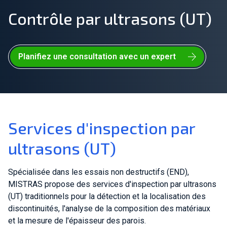
Contrôle par ultrasons (UT)
Rejoignez notre équipe
À propos de nous
Planifiez une consultation avec un expert
FR
Mondial
Services d'inspection par
ultrasons (UT)
Spécialisée dans les essais non destructifs (END),
MISTRAS propose des services d'inspection par ultrasons
(UT) traditionnels pour la détection et la localisation des
discontinuités, l'analyse de la composition des matériaux
et la mesure de l'épaisseur des parois.