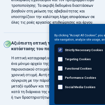
τροποποίησης. Τα ακριβή δεδομένα διαστάσεων
βοηθούν στη μείωση της αβεβαιότητας και
υποστηρίζουν την καλύτερη λήψη αποφάσεων σε
όλες τις ροές εργασίας επιθεώρησης και έργου.
By clicking “Accept All Cookies”, you 
site navigation, analyze site usage, an
Αξιόπιστη οπτική τεκμηρίωση της
κατάστασης του περιουσιακού στοιχείου
Strictly Necessary Cookies
Η οπτική καταγραφή υψηλής ποιότητας δημιουργεί
Targeting Cookies
ένα μόνιμο αρχείο της κατάστασης του
Functional Cookies
περιουσιακού στοιχείου σε μια συγκεκριμένη
χρονική στιγμή. Αυτή η τεκμηρίωση υποστηρίζει τη
Performance Cookies
σύγκριση με την πάροδο του χρόνου, τη συνεργασία
μεταξύ ομάδων και την σαφέστερη επικοινωνία
Social Media Cookies
κατά τη διάρκεια της επιθεώρησης, της συντήρησης
ή των δραστηριοτήτων του έργου.