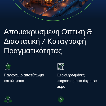
Γίνετε μέλος της ομάδας μας
Σχετικά με εμάς
Απομακρυσμένη Οπτική &
EL
Διαστατική / Καταγραφή
Καθολικός
Πραγματικότητας
Παγκόσμιο αποτύπωμα
Ολοκληρωμένες
και κλίμακα
υπηρεσίες από άκρο σε
άκρο