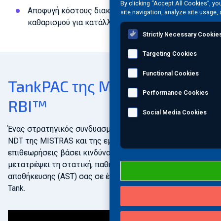
By clicking “Accept All Cookies”, yo
Αποφυγή κόστους διακοπής λειτουργίας και
site navigation, analyze site usage, 
καθαρισμού για κατάλληλες δεξαμενές
Strictly Necessary Cookie
Targeting Cookies
Functional Cookies
TankPAC της MISTRAS με
Performance Cookies
RBI™
Social Media Cookies
Ένας στρατηγικός συνδυασμός των προηγμένων λύσεων
NDT της MISTRAS και της εμπειρίας μας σε
επιθεωρήσεις βάσει κινδύνου (RBI) μπορεί να
μετατρέψει τη στατική, παθητική υπέργεια δεξαμενή
αποθήκευσης (AST) σας σε ένα δυναμικό, ενεργό Think-
Tank.