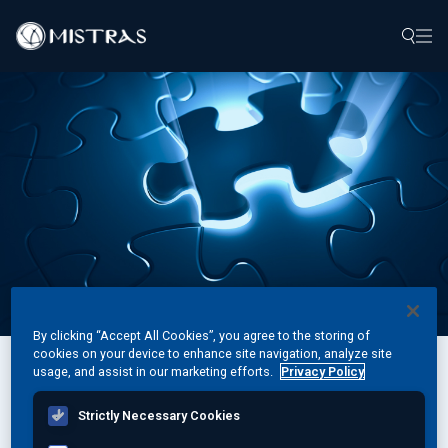
حلول البيانات
الخدمات الميدانية
خدمات داخل المختبر
منتجات
الصناعات
موارد
By clicking “Accept All Cookies”, you agree to the storing of
cookies on your device to enhance site navigation, analyze site
usage, and assist in our marketing efforts.
Privacy Policy
قم بالتصفية حسب معايير محددة أو تصفح القائمة من الألف إلى الياء
اتصل بنا
Strictly Necessary Cookies
A
B
C
D
E
F
G
H
I
J
K
L
M
N
O
P
Q
R
S
T
U
V
W
X
Y
Z