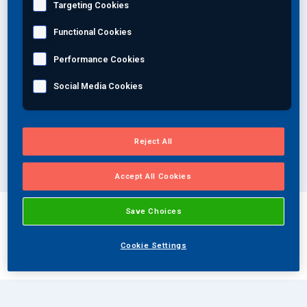
Targeting Cookies
انضم إلى فريقنا
Functional Cookies
Select your industry
Performance Cookies
معلومات عنا
Social Media Cookies
Select a specialty
AR
عالمي
Select a method
Reject All
Accept All Cookies
Save Choices
حلولك
Cookie Settings